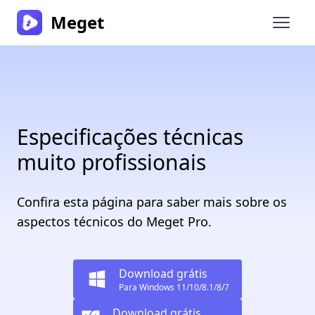
Meget
Abrir 
Especificações técnicas
muito profissionais
Confira esta página para saber mais sobre os
aspectos técnicos do Meget Pro.
Download grátis
Para Windows 11/10/8.1/8/7
Download grátis