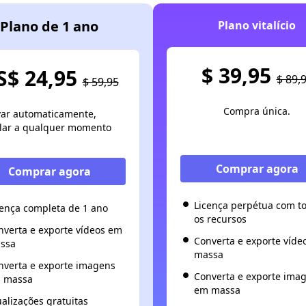
Plano de 1 ano
Plano vitalício
$ 39,95
S$ 24,95
$ 89,
$ 59,95
Compra única.
ar automaticamente,
lar a qualquer momento
Comprar agora
Comprar agora
Licença perpétua com t
cença completa de 1 ano
os recursos
nverta e exporte vídeos em
Converta e exporte víde
ssa
massa
nverta e exporte imagens
Converta e exporte ima
 massa
em massa
ualizações gratuitas