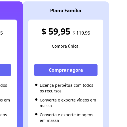
Plano Família
$ 59,95
95
$ 119,95
Compra única.
Comprar agora
odos
Licença perpétua com todos
os recursos
os em
Converta e exporte vídeos em
massa
gens
Converta e exporte imagens
em massa