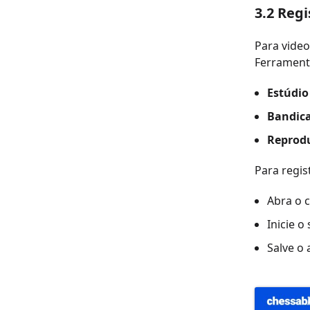
3.2 Regi
Para video
Ferrament
Estúdio
Bandic
Reprod
Para regis
Abra o c
Inicie o
Salve o 