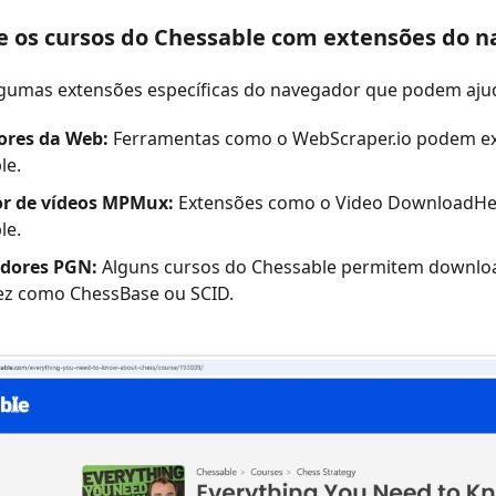
xe os cursos do Chessable com extensões do 
lgumas extensões específicas do navegador que podem ajud
ores da Web:
Ferramentas como o WebScraper.io podem ext
le.
r de vídeos MPMux:
Extensões como o Video DownloadHelp
le.
dores PGN:
Alguns cursos do Chessable permitem downloa
ez como ChessBase ou SCID.