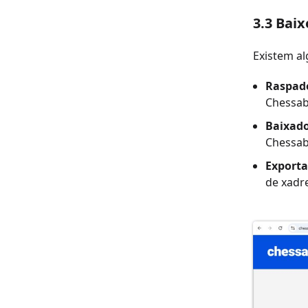
3.3 Bai
Existem a
Raspad
Chessab
Baixado
Chessab
Exporta
de xadr