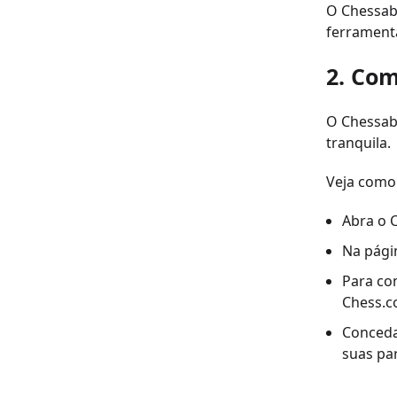
O Chessab
ferrament
2. Com
O Chessab
tranquila.
Veja como
Abra o C
Na pági
Para con
Chess.c
Conceda
suas pa