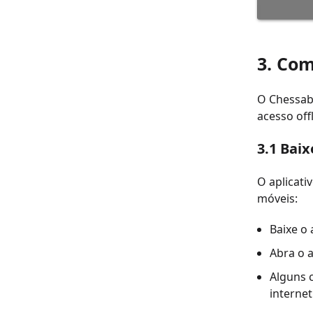
3. Com
O Chessabl
acesso offl
3.1 Baix
O aplicati
móveis:
Baixe o 
Abra o a
Alguns 
internet