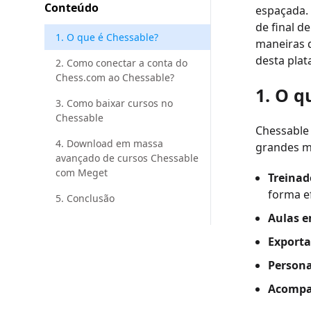
Conteúdo
espaçada. 
de final d
1. O que é Chessable?
maneiras d
desta plat
2. Como conectar a conta do
Chess.com ao Chessable?
1. O q
3. Como baixar cursos no
Chessable
Chessable
4. Download em massa
grandes me
avançado de cursos Chessable
com Meget
Treinad
forma ef
5. Conclusão
Aulas e
Export
Persona
Acompa