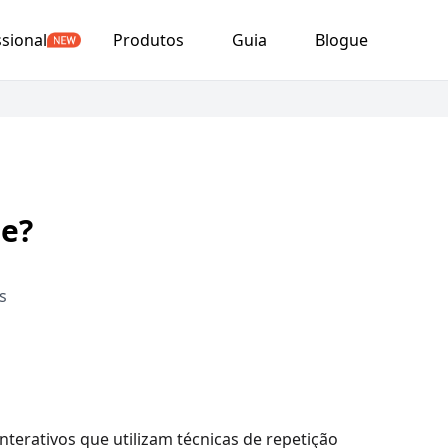
ssional
Produtos
Guia
Blogue
le?
s
erativos que utilizam técnicas de repetição