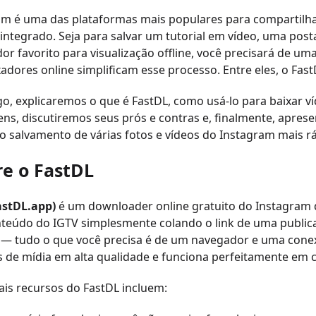
am é uma das plataformas mais populares para compartilha
integrado. Seja para salvar um tutorial em vídeo, uma po
dor favorito para visualização offline, você precisará de um
xadores online simplificam esse processo. Entre eles, o Fast
go, explicaremos o que é FastDL, como usá-lo para baixar v
ens, discutiremos seus prós e contras e, finalmente, ap
o salvamento de várias fotos e vídeos do Instagram mais rá
re o FastDL
astDL.app)
é um downloader online gratuito do Instagram q
nteúdo do IGTV simplesmente colando o link de uma publica
 — tudo o que você precisa é de um navegador e uma conex
 de mídia em alta qualidade e funciona perfeitamente em 
ais recursos do FastDL incluem: