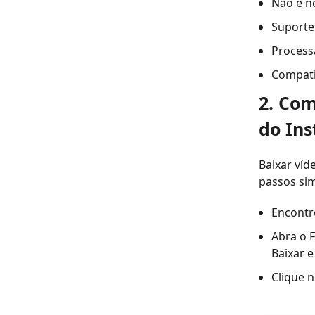
Não é ne
Suporte 
Process
Compati
2. Com
do In
Baixar víd
passos sim
Encontre
Abra o 
Baixar e
Clique n