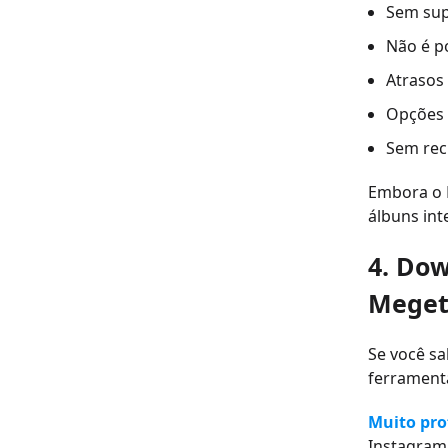
Sem sup
Não é p
Atrasos
Opções 
Sem rec
Embora o F
álbuns int
4. Do
Meget
Se você s
ferrament
Muito pro
Instagram 