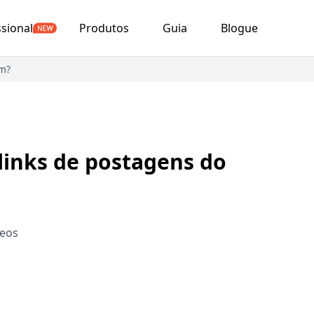
ssional
Produtos
Guia
Blogue
am?
links de postagens do
deos