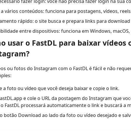
cessário fazer login: você não precisa fazer login na sua 
a vários conteúdos: funciona para postagens, vídeos, reels 
amento rápido: o site busca e prepara links para downloa
bilidade entre dispositivos: funciona em Windows, macOS, 
o usar o FastDL para baixar vídeos 
stagram?
eos ou fotos do Instagram com o FastDL é fácil e não reque
ples:
 a foto ou vídeo que você deseja baixar e copie o link.
FastDL.app e cole o URL da postagem do Instagram que você
 o FastDL processará automaticamente o link e buscará a mí
o botão Download ao lado da foto ou vídeo desejado e salve