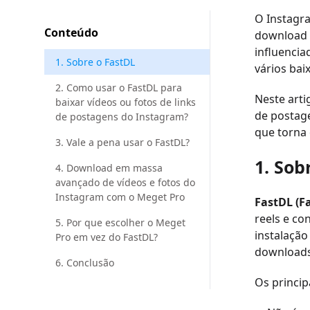
O Instagr
Conteúdo
download 
influencia
1. Sobre o FastDL
vários bai
2. Como usar o FastDL para
Neste arti
baixar vídeos ou fotos de links
de postag
de postagens do Instagram?
que torna 
3. Vale a pena usar o FastDL?
1. Sob
4. Download em massa
avançado de vídeos e fotos do
Instagram com o Meget Pro
FastDL (F
reels e co
5. Por que escolher o Meget
instalação
Pro em vez do FastDL?
downloads
6. Conclusão
Os princip