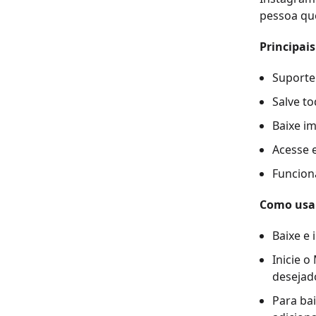
pessoa que
Principai
Suporte
Salve t
Baixe i
Acesse e
Funcion
Como usar
Baixe e
Inicie o
desejad
Para ba