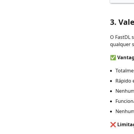
3. Val
O FastDL 
qualquer s
✅
Vantag
Totalme
Rápido e
Nenhuma
Funcion
Nenhuma
❌
Limita