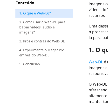
Conteúdo
imagens co
vídeos do 
1. O que é Web-DL?
recursos —
2. Como usar o Web-DL para
Uma dessa
baixar vídeos, áudio e
o processo
imagens?
lo para ba
3. Prós e contras do Web-DL
1. O q
4. Experimente o Meget Pro
em vez do Web-DL
Web-DL
é 
5. Conclusão
imagens e
responsivo
O Web-DL 
oferecendo
altamente 
manter to