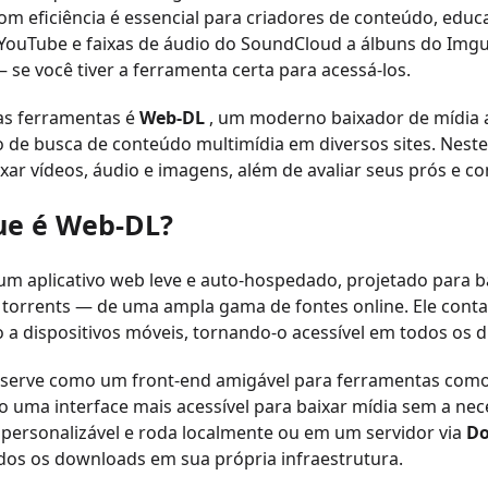
m eficiência é essencial para criadores de conteúdo, edu
YouTube e faixas de áudio do SoundCloud a álbuns do Imgur
 se você tiver a ferramenta certa para acessá-los.
s ferramentas é
Web-DL
, um moderno baixador de mídia au
 de busca de conteúdo multimídia em diversos sites. Nest
ixar vídeos, áudio e imagens, além de avaliar seus prós e co
ue é Web-DL?
um aplicativo web leve e auto-hospedado, projetado para ba
 torrents — de uma ampla gama de fontes online. Ele cont
 a dispositivos móveis, tornando-o acessível em todos os di
serve como um front-end amigável para ferramentas com
 uma interface mais acessível para baixar mídia sem a nec
personalizável e roda localmente ou em um servidor via
Do
dos os downloads em sua própria infraestrutura.