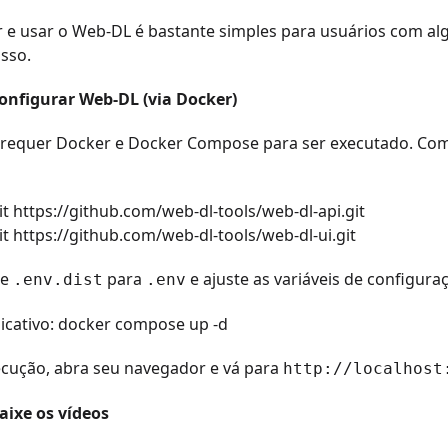
 e usar o Web-DL é bastante simples para usuários com alg
sso.
Configurar Web-DL (via Docker)
requer Docker e Docker Compose para ser executado. Come
it https://github.com/web-dl-tools/web-dl-api.git
it https://github.com/web-dl-tools/web-dl-ui.git
ie
para
e ajuste as variáveis de configur
.env.dist
.env
plicativo: docker compose up -d
ecução, abra seu navegador e vá para
http://localhost
aixe os vídeos