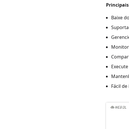
Principai
Baixe d
Suporta
Gerenci
Monitor
Compart
Execute
Mantenh
Fácil d