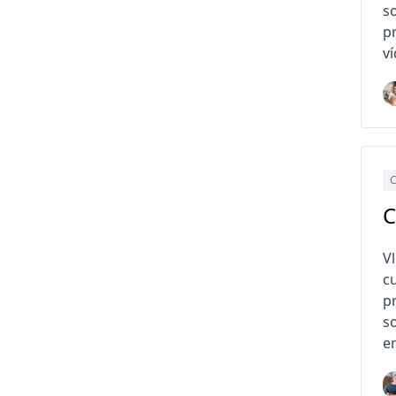
s
p
v
C
C
V
c
p
s
e