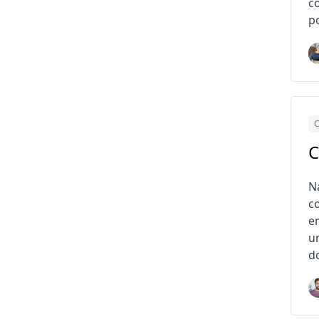
c
p
C
C
Na
c
e
u
do