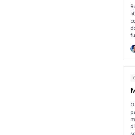
R
l
c
d
f
C
M
O
p
m
d
se