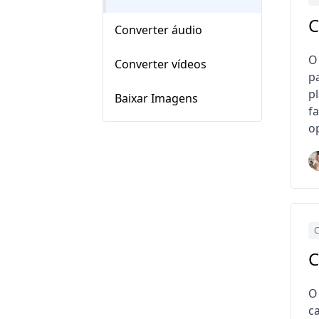
C
Converter áudio
O
Converter vídeos
p
p
Baixar Imagens
f
o
C
C
O
c