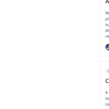
A
N
p
s
d
re
C
C
A
t
c