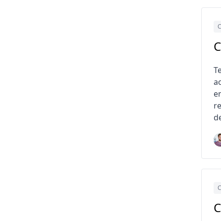
C
C
T
a
e
r
d
C
C