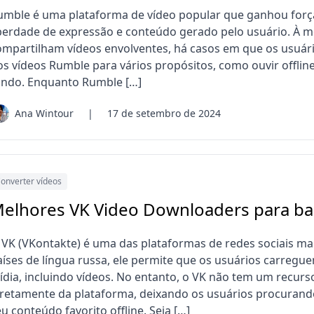
umble é uma plataforma de vídeo popular que ganhou for
iberdade de expressão e conteúdo gerado pelo usuário. À m
ompartilham vídeos envolventes, há casos em que os usuár
os vídeos Rumble para vários propósitos, como ouvir offline
undo. Enquanto Rumble […]
Ana Wintour
|
17 de setembro de 2024
onverter vídeos
elhores VK Video Downloaders para ba
 VK (VKontakte) é uma das plataformas de redes sociais ma
aíses de língua russa, ele permite que os usuários carreg
ídia, incluindo vídeos. No entanto, o VK não tem um recurs
iretamente da plataforma, deixando os usuários procurando
u conteúdo favorito offline. Seja […]