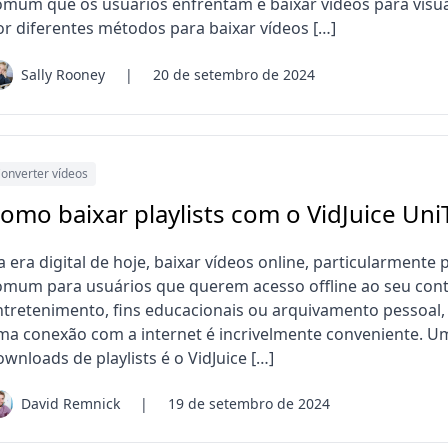
omum que os usuários enfrentam é baixar vídeos para visuali
or diferentes métodos para baixar vídeos […]
Sally Rooney
|
20 de setembro de 2024
onverter vídeos
omo baixar playlists com o VidJuice Un
 era digital de hoje, baixar vídeos online, particularmente 
omum para usuários que querem acesso offline ao seu conte
ntretenimento, fins educacionais ou arquivamento pessoal, t
ma conexão com a internet é incrivelmente conveniente. Um
wnloads de playlists é o VidJuice […]
David Remnick
|
19 de setembro de 2024