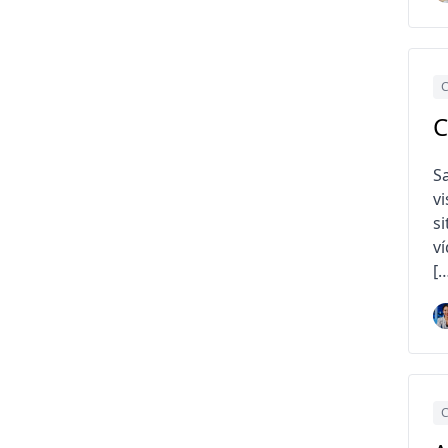
C
C
S
v
s
v
[
C