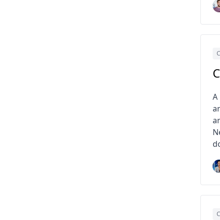
C
C
A
a
a
N
d
C