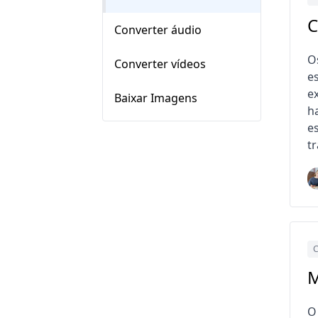
C
Converter áudio
O
Converter vídeos
e
e
Baixar Imagens
h
e
t
C
M
O