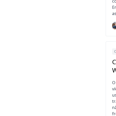
c
E
as
C
C
W
O
v
u
t
n
f