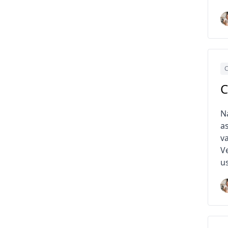
C
C
N
a
v
V
u