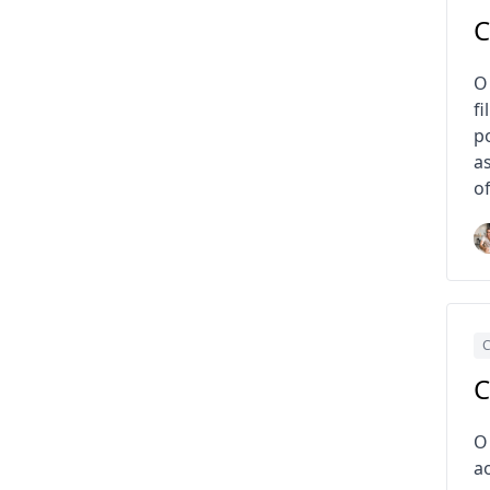
C
O
fi
p
a
o
C
C
O
a