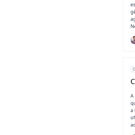
e
g
a
N
C
C
A
q
a
o
a