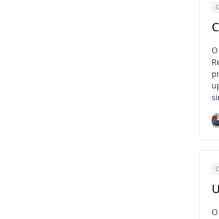
C
C
O
R
p
u
s
C
U
O