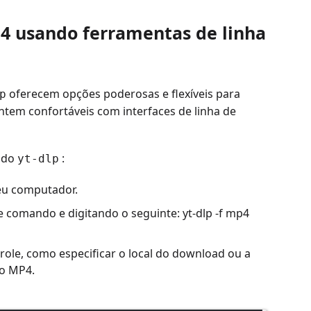
P4 usando ferramentas de linha
oferecem opções poderosas e flexíveis para
p
ntem confortáveis ​​com interfaces de linha de
ando
:
yt-dlp
seu computador.
e comando e digitando o seguinte: yt-dlp -f mp4
ole, como especificar o local do download ou a
to MP4.