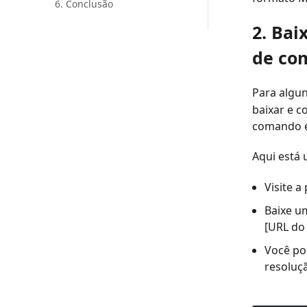
6. Conclusão
2. Bai
de co
Para algu
baixar e c
comando e
Aqui está
Visite a
Baixe u
[URL do
Você po
resoluç