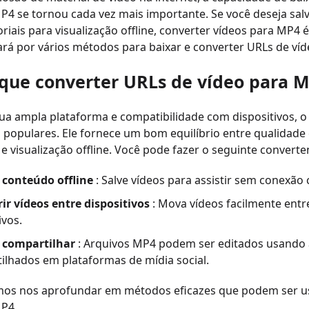
4 se tornou cada vez mais importante. Se você deseja sal
oriais para visualização offline, converter vídeos para MP
ará por vários métodos para baixar e converter URLs de ví
 que converter URLs de vídeo para 
sua ampla plataforma e compatibilidade com dispositivos,
 populares. Ele fornece um bom equilíbrio entre qualidade
e visualização offline. Você pode fazer o seguinte convert
 conteúdo offline
: Salve vídeos para assistir sem conexão 
ir vídeos entre dispositivos
: Mova vídeos facilmente entr
ivos.
e compartilhar
: Arquivos MP4 podem ser editados usando a
ilhados em plataformas de mídia social.
mos nos aprofundar em métodos eficazes que podem ser usa
P4.