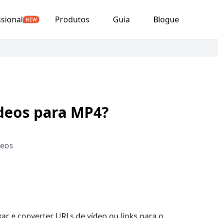
ssional
Produtos
Guia
Blogue
ídeos para MP4?
deos
ar e converter URLs de vídeo ou links para o