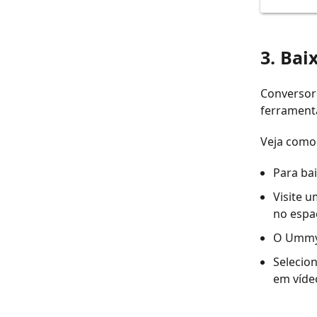
3. Bai
Conversore
ferramenta
Veja como 
Para ba
Visite 
no espa
O Ummy 
Selecio
em víde