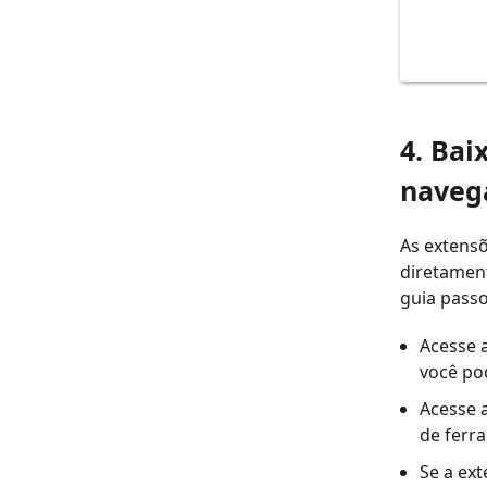
4. Bai
naveg
As extens
diretament
guia passo
Acesse 
você po
Acesse a
de ferr
Se a ex