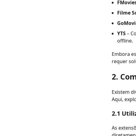
FMovie
Filme S
GoMovi
YTS
– Co
offline.
Embora ess
requer sol
2. Co
Existem di
Aqui, expl
2.1 Uti
As extensõ
diretamen