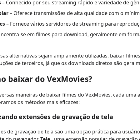
s
– Conhecido por seu streaming rápido e variedade de gên
olar
– Oferece transmissões de alta qualidade com o mínim
es
– Fornece vários servidores de streaming para reproduçã
ncentra-se em filmes para download, geralmente em form
as alternativas sejam amplamente utilizadas, baixar film
uções de terceiros, já que os downloads diretos são geralm
mo baixar do VexMovies?
versas maneiras de baixar filmes do VexMovies, cada uma 
oramos os métodos mais eficazes:
lizando extensões de gravação de tela
es de gravação de tela são uma opção prática para usuári
te do navegador.
Tela
, uma extensão popular de gravação 