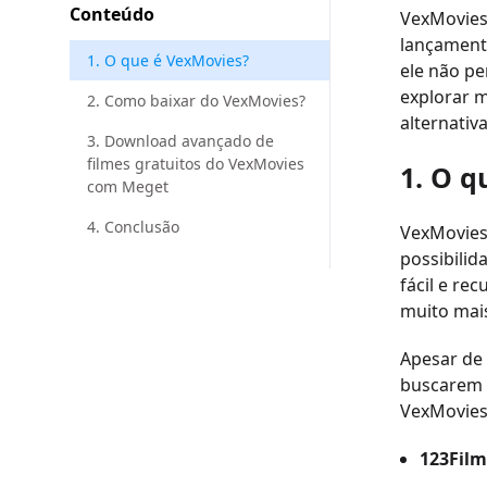
Conteúdo
VexMovies
lançamento
1. O que é VexMovies?
ele não pe
explorar m
2. Como baixar do VexMovies?
alternativ
3. Download avançado de
filmes gratuitos do VexMovies
1. O q
com Meget
4. Conclusão
VexMovies
possibilid
fácil e re
muito mais
Apesar de 
buscarem a
VexMovies
123Film