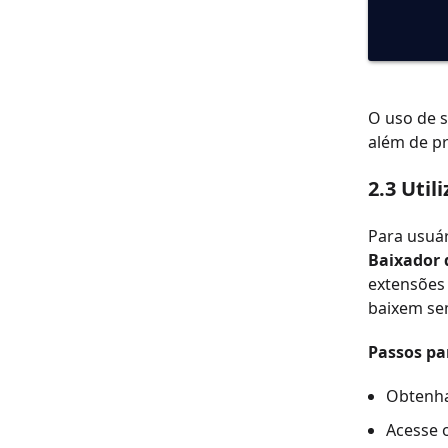
O uso de 
além de pr
2.3 Uti
Para usuá
Baixador 
extensões 
baixem sem
Passos pa
Obtenha
Acesse o