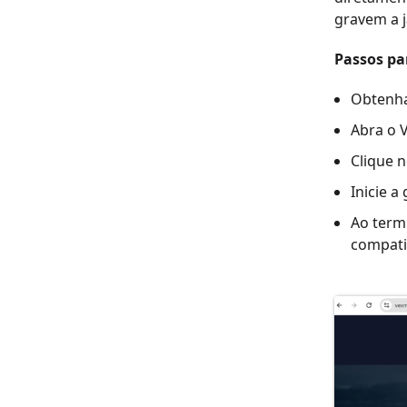
gravem a j
Passos par
Obtenha
Abra o V
Clique n
Inicie a
Ao term
compatib