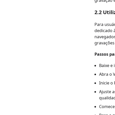
gravação e
2.2 Uti
Para usuár
dedicado 
navegador
gravações 
Passos pa
Baixe e 
Abra o V
Inicie o
Ajuste a
qualida
Comece 