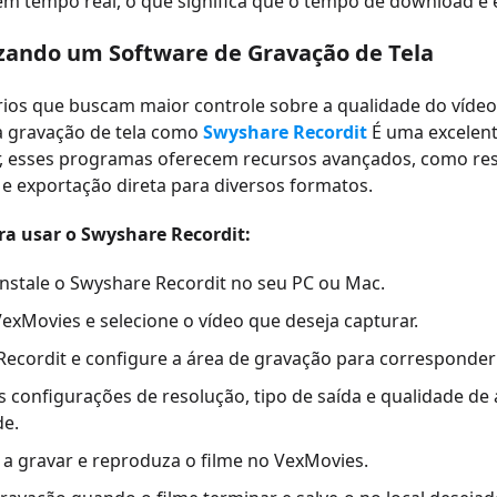
m tempo real, o que significa que o tempo de download é e
lizando um Software de Gravação de Tela
ios que buscam maior controle sobre a qualidade do vídeo
à gravação de tela como
Swyshare Recordit
É uma excelent
, esses programas oferecem recursos avançados, como res
e exportação direta para diversos formatos.
ra usar o Swyshare Recordit:
instale o Swyshare Recordit no seu PC ou Mac.
exMovies e selecione o vídeo que deseja capturar.
 Recordit e configure a área de gravação para corresponder
s configurações de resolução, tipo de saída e qualidade de
de.
a gravar e reproduza o filme no VexMovies.