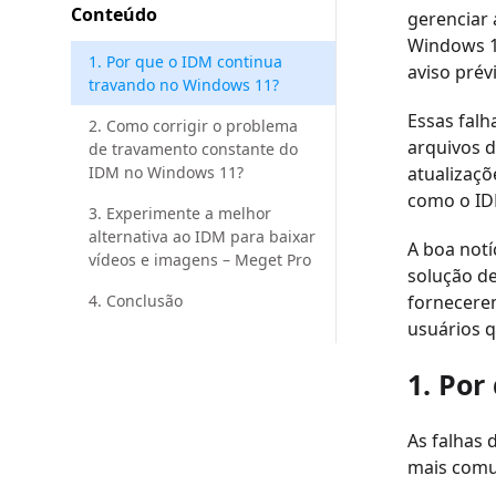
Conteúdo
gerenciar 
Windows 1
1. Por que o IDM continua
aviso prév
travando no Windows 11?
Essas falh
2. Como corrigir o problema
arquivos d
de travamento constante do
IDM no Windows 11?
atualizaç
como o ID
3. Experimente a melhor
alternativa ao IDM para baixar
A boa not
vídeos e imagens – Meget Pro
solução d
4. Conclusão
fornecerem
usuários 
1. Por
As falhas
mais comu