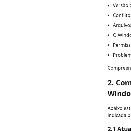
Versão 
Conflit
Arquivo
O Windo
Permiss
Problem
Compreende
2. Com
Windo
Abaixo es
indicada p
2.1 Atua