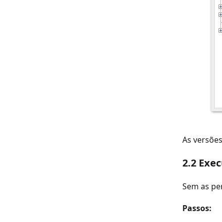
As versõe
2.2 Exe
Sem as pe
Passos: