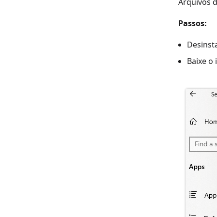
Arquivos 
Passos:
Desinst
Baixe o 