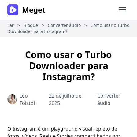
Meget
Abrir 
Lar
>
Blogue
>
Converter áudio
>
Como usar o Turbo
Downloader para Instagram?
Como usar o Turbo
Downloader para
Instagram?
Leo
22 de julho de
Converter
Tolstoi
2025
áudio
O Instagram é um playground visual repleto de
fotos, vídeos, Reels e Stories compartilhados por