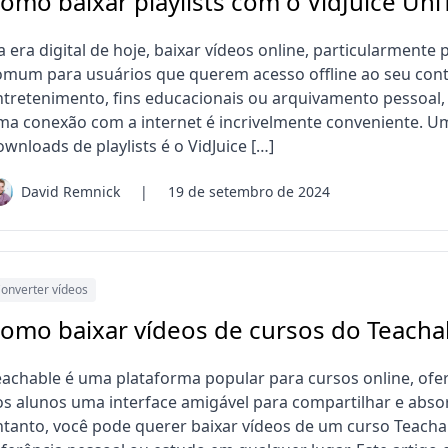
omo baixar playlists com o VidJuice Un
 era digital de hoje, baixar vídeos online, particularmente 
omum para usuários que querem acesso offline ao seu conte
ntretenimento, fins educacionais ou arquivamento pessoal, t
ma conexão com a internet é incrivelmente conveniente. Um
wnloads de playlists é o VidJuice […]
David Remnick
|
19 de setembro de 2024
onverter vídeos
omo baixar vídeos de cursos do Teacha
eachable é uma plataforma popular para cursos online, ofe
os alunos uma interface amigável para compartilhar e abso
ntanto, você pode querer baixar vídeos de um curso Teachabl