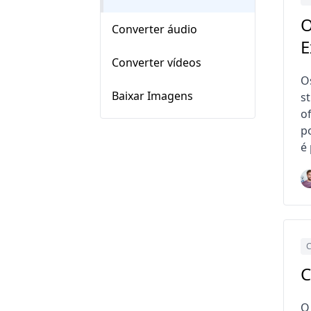
O
Converter áudio
E
Converter vídeos
O
Baixar Imagens
s
o
p
é 
C
C
O