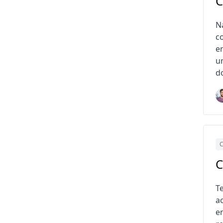
C
Na
c
e
u
do
C
C
T
a
e