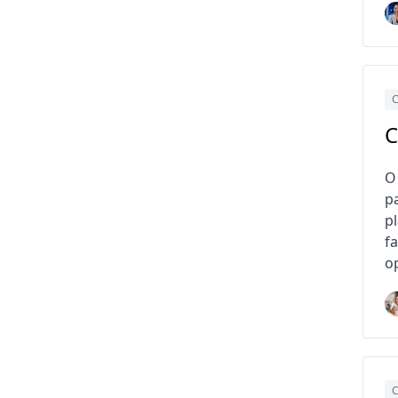
C
C
O
p
p
f
o
C