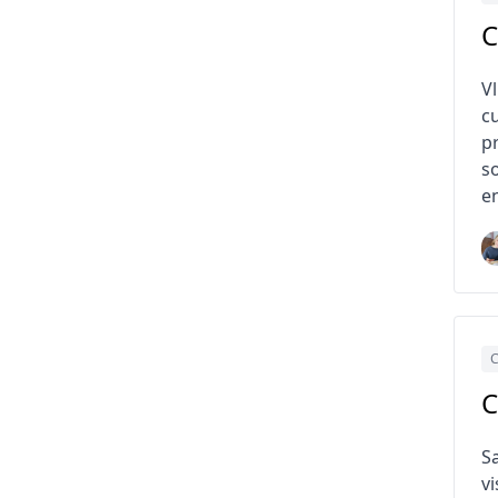
C
V
c
p
s
e
C
C
S
v