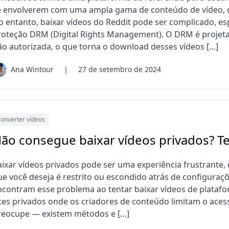
e envolverem com uma ampla gama de conteúdo de vídeo, de h
o entanto, baixar vídeos do Reddit pode ser complicado, e
roteção DRM (Digital Rights Management). O DRM é projetad
ão autorizada, o que torna o download desses vídeos […]
Ana Wintour
|
27 de setembro de 2024
onverter vídeos
ão consegue baixar vídeos privados? Te
aixar vídeos privados pode ser uma experiência frustrante
ue você deseja é restrito ou escondido atrás de configuraç
ncontram esse problema ao tentar baixar vídeos de plata
ites privados onde os criadores de conteúdo limitam o aces
reocupe — existem métodos e […]