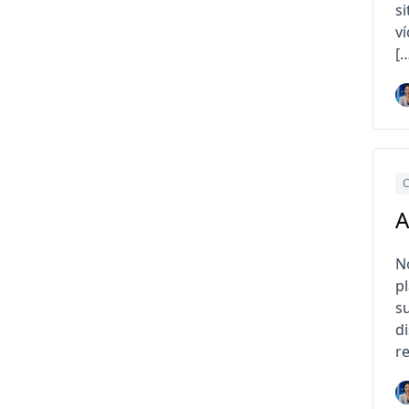
s
v
[
C
A
N
p
s
d
re