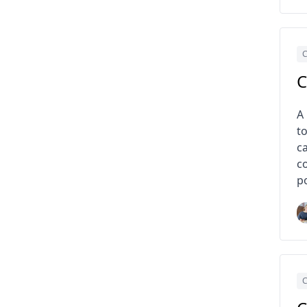
C
C
A
t
c
c
p
C