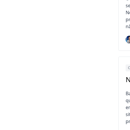
s
N
p
n
C
N
B
q
e
s
p